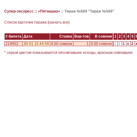
Супер-экспресс ::
«Пятнашка»
::
Тираж №589 "Тираж №589"
Cписок карточек тиража [
скачать все
]
# билета
Дата
Ставка
Вар-тов
В сомони
1
2
3
4
5
219952
30-01 15:44:59
6.00 сомони
1
6.00 сомони
1
2
1
x
2
* серым цветом показываются несовпавшие исходы, красным совпавшие