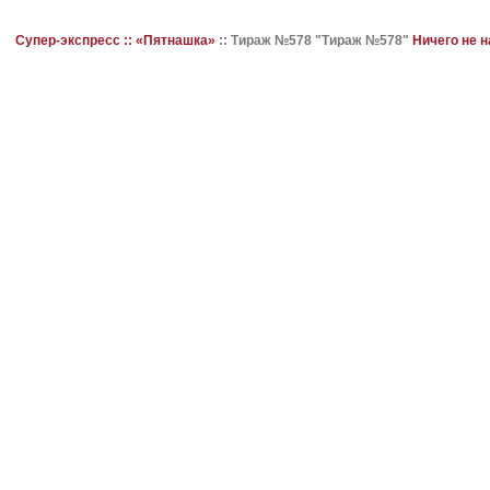
Супер-экспресс ::
«Пятнашка»
::
Тираж №578 "Тираж №578"
Ничего не 