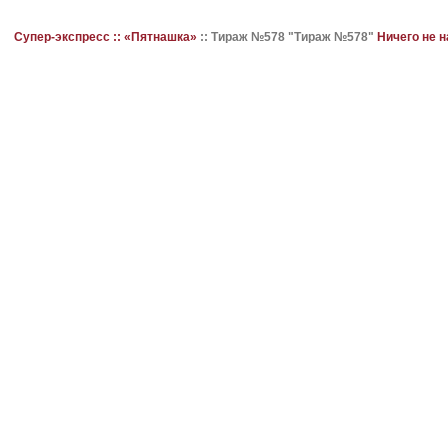
Супер-экспресс ::
«Пятнашка»
::
Тираж №578 "Тираж №578"
Ничего не 