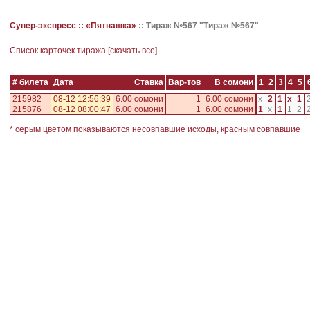
Супер-экспресс ::
«Пятнашка»
::
Тираж №567 "Тираж №567"
Cписок карточек тиража [
скачать все
]
# билета
Дата
Ставка
Вар-тов
В сомони
1
2
3
4
5
215982
08-12 12:56:39
6.00 сомони
1
6.00 сомони
x
2
1
x
1
215876
08-12 08:00:47
6.00 сомони
1
6.00 сомони
1
x
1
1
2
* серым цветом показываются несовпавшие исходы, красным совпавшие