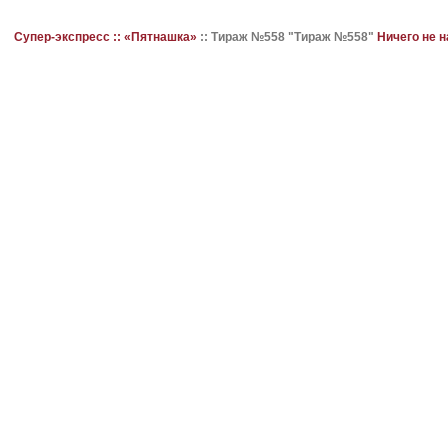
Супер-экспресс ::
«Пятнашка»
::
Тираж №558 "Тираж №558"
Ничего не 