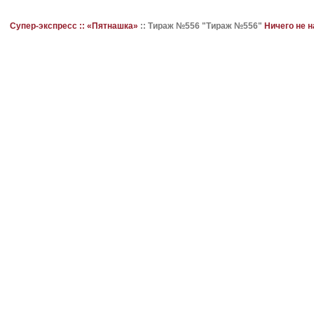
Супер-экспресс ::
«Пятнашка»
::
Тираж №556 "Тираж №556"
Ничего не 