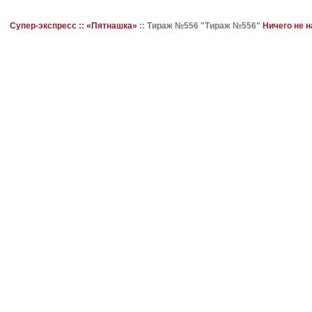
Супер-экспресс ::
«Пятнашка»
::
Тираж №556 "Тираж №556"
Ничего не 