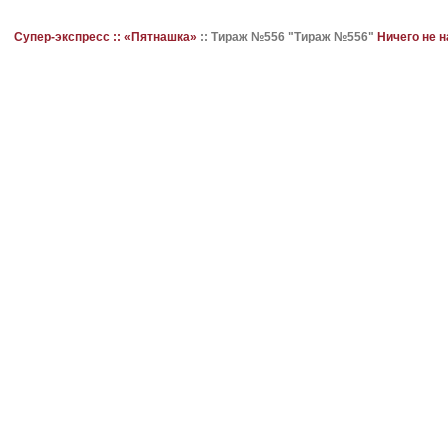
Супер-экспресс ::
«Пятнашка»
::
Тираж №556 "Тираж №556"
Ничего не 