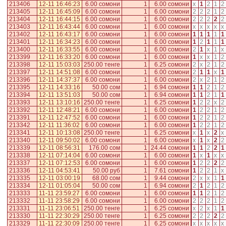
213406
12-11 16:46:23
6.00 сомони
1
6.00 сомони
x
1
2
1
2
213405
12-11 16:45:09
6.00 сомони
1
6.00 сомони
2
2
2
1
2
213404
12-11 16:44:15
6.00 сомони
1
6.00 сомони
2
2
2
2
2
213403
12-11 16:43:44
6.00 сомони
1
6.00 сомони
x
x
x
x
x
213402
12-11 16:43:17
6.00 сомони
1
6.00 сомони
1
1
1
1
1
213401
12-11 16:34:23
6.00 сомони
1
6.00 сомони
1
2
1
1
1
213400
12-11 16:33:55
6.00 сомони
1
6.00 сомони
2
1
x
1
x
213399
12-11 16:33:20
6.00 сомони
1
6.00 сомони
1
x
x
1
2
213398
12-11 15:03:03
250.00 тенге
1
6.25 сомони
2
x
2
1
2
213397
12-11 14:51:08
6.00 сомони
1
6.00 сомони
2
1
1
x
1
213396
12-11 14:37:37
6.00 сомони
1
6.00 сомони
2
x
2
1
2
213395
12-11 14:33:16
50.00 сом
1
6.94 сомони
1
1
2
1
2
213394
12-11 13:51:03
50.00 сом
1
6.94 сомони
1
1
2
1
1
213393
12-11 13:10:16
250.00 тенге
1
6.25 сомони
1
2
2
x
2
213392
12-11 12:48:21
6.00 сомони
1
6.00 сомони
1
2
2
1
2
213391
12-11 12:47:52
6.00 сомони
1
6.00 сомони
1
2
2
1
2
213342
12-11 11:36:02
6.00 сомони
1
6.00 сомони
1
2
2
1
2
213341
12-11 10:13:08
250.00 тенге
1
6.25 сомони
x
1
x
2
x
213340
12-11 09:50:02
6.00 сомони
1
6.00 сомони
x
1
x
2
2
213339
12-11 08:56:31
176.00 сом
1
24.44 сомони
1
1
2
2
1
213338
12-11 07:14:04
6.00 сомони
1
6.00 сомони
1
x
1
x
x
213337
12-11 07:12:53
6.00 сомони
1
6.00 сомони
1
2
2
2
2
213336
12-11 04:53:41
50.00 руб
1
7.61 сомони
1
2
2
1
x
213335
12-11 03:00:19
68.00 сом
1
9.44 сомони
2
x
x
1
1
213334
12-11 01:05:04
50.00 сом
1
6.94 сомони
2
1
2
1
2
213333
11-11 23:59:27
6.00 сомони
1
6.00 сомони
1
1
2
1
2
213332
11-11 23:58:29
6.00 сомони
1
6.00 сомони
2
2
2
1
2
213331
11-11 23:06:51
250.00 тенге
1
6.25 сомони
x
2
x
1
1
213330
11-11 22:30:29
250.00 тенге
1
6.25 сомони
2
2
2
2
2
213329
11-11 22:30:09
250.00 тенге
1
6.25 сомони
x
x
x
x
x