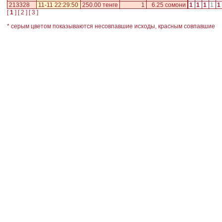
213328
11-11 22:29:50
250.00 тенге
1
6.25 сомони
1
1
1
1
1
[
1
] [
2
] [
3
]
* серым цветом показываются несовпавшие исходы, красным совпавшие