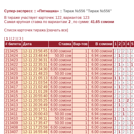
Супер-экспресс ::
«Пятнашка»
::
Тираж №556 "Тираж №556"
В тираже участвует карточек: 122, вариантов: 123
Самая крупная ставка по вариантам:
2
, по сумме:
41.65 сомони
Cписок карточек тиража [
скачать все
]
[
1
] [
2
] [
3
]
# билета
Дата
Ставка
Вар-тов
В сомони
1
2
3
4
5
213425
12-11 23:56:45
6.00 сомони
1
6.00 сомони
2
2
2
1
2
213424
12-11 23:48:44
50.00 сом
1
6.94 сомони
2
1
2
1
x
213423
12-11 22:36:31
6.00 сомони
1
6.00 сомони
2
2
2
1
2
213422
12-11 22:35:31
6.00 сомони
1
6.00 сомони
2
1
x
1
1
213421
12-11 22:34:30
6.00 сомони
1
6.00 сомони
2
2
x
1
x
213420
12-11 21:48:23
50.00 сом
1
6.94 сомони
2
x
2
1
2
213419
12-11 21:05:13
6.00 сомони
1
6.00 сомони
1
1
x
1
2
213418
12-11 21:03:54
6.00 сомони
1
6.00 сомони
2
x
x
1
2
213417
12-11 21:02:49
6.00 сомони
1
6.00 сомони
x
1
2
1
x
213416
12-11 21:01:28
6.00 сомони
1
6.00 сомони
2
x
2
1
2
213415
12-11 20:55:40
6.00 сомони
1
6.00 сомони
2
2
2
1
x
213414
12-11 20:55:25
6.00 сомони
1
6.00 сомони
2
1
2
2
2
213413
12-11 20:26:49
6.00 сомони
1
6.00 сомони
2
1
2
1
2
213412
12-11 20:17:51
6.00 сомони
1
6.00 сомони
2
2
1
1
2
213411
12-11 20:00:43
50.00 сом
1
6.94 сомони
2
2
1
1
2
213410
12-11 17:36:11
50.00 сом
1
6.94 сомони
1
2
x
1
2
213409
12-11 17:35:47
50.00 сом
1
6.94 сомони
2
x
2
1
1
213408
12-11 17:25:59
6.00 сомони
1
6.00 сомони
2
2
2
1
2
213407
12-11 16:55:46
6.00 сомони
1
6.00 сомони
2
1
2
1
2