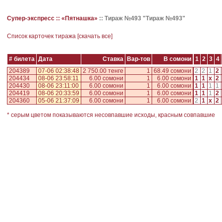
Супер-экспресс ::
«Пятнашка»
::
Тираж №493 "Тираж №493"
Cписок карточек тиража [
скачать все
]
# билета
Дата
Ставка
Вар-тов
В сомони
1
2
3
4
204389
07-06 02:38:48
2 750.00 тенге
1
68.49 сомони
2
2
1
2
204434
08-06 23:58:11
6.00 сомони
1
6.00 сомони
1
1
x
2
204430
08-06 23:11:00
6.00 сомони
1
6.00 сомони
1
1
1
1
204419
08-06 20:33:59
6.00 сомони
1
6.00 сомони
1
1
1
2
204360
05-06 21:37:09
6.00 сомони
1
6.00 сомони
2
1
x
2
* серым цветом показываются несовпавшие исходы, красным совпавшие