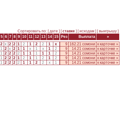
Сортировать по: [
дате
] [
ставке
] [
исходам
] [
выигрышу
]
5
6
7
8
9
10
11
12
13
14
15
Рез
Выплата
»
2
x
2
2
1
2
1
2
2
1
x
9
162.21 сомони
к карточке »
1
2
x
2
1
1
x
1
x
1
2
9
14.21 сомони
к карточке »
1
2
2
2
2
1
1
1
1
1
2
9
14.21 сомони
к карточке »
1
2
2
2
1
2
1
1
2
1
2
9
14.21 сомони
к карточке »
1
2
2
2
2
1
1
2
2
x
1
9
14.21 сомони
к карточке »