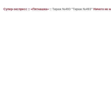
Супер-экспресс ::
«Пятнашка»
::
Тираж №493 "Тираж №493"
Ничего не 