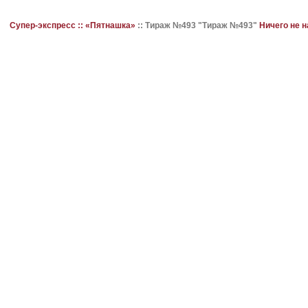
Супер-экспресс ::
«Пятнашка»
::
Тираж №493 "Тираж №493"
Ничего не 