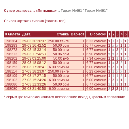
Супер-экспресс ::
«Пятнашка»
::
Тираж №461 "Тираж №461"
Cписок карточек тиража [
скачать все
]
# билета
Дата
Ставка
Вар-тов
В сомони
1
2
3
4
5
198364
29-03 20:26:37
250.00 тенге
1
6.23 сомони
1
1
2
2
1
198283
29-03 16:42:52
50.00 сом
1
6.77 сомони
1
x
x
1
1
198273
29-03 15:33:14
50.00 сом
1
6.77 сомони
1
x
2
2
1
198212
29-03 11:54:53
50.96 сом
1
6.90 сомони
x
x
2
1
1
198202
29-03 03:25:00
50.00 руб
1
7.34 сомони
1
2
1
1
x
198159
28-03 18:08:12
50.00 сом
1
6.77 сомони
1
x
2
2
1
198152
28-03 17:38:41
6.00 сомони
1
6.00 сомони
x
2
1
1
2
198114
27-03 18:23:07
250.00 тенге
1
6.23 сомони
1
1
x
x
1
198109
27-03 17:27:15
50.00 сом
1
6.77 сомони
1
1
1
2
1
198102
27-03 15:24:26
6.00 сомони
1
6.00 сомони
2
2
1
1
2
198086
27-03 12:33:26
50.00 сом
1
6.77 сомони
2
1
1
1
1
198080
26-03 21:40:58
6.00 сомони
1
6.00 сомони
2
2
2
1
2
* серым цветом показываются несовпавшие исходы, красным совпавшие