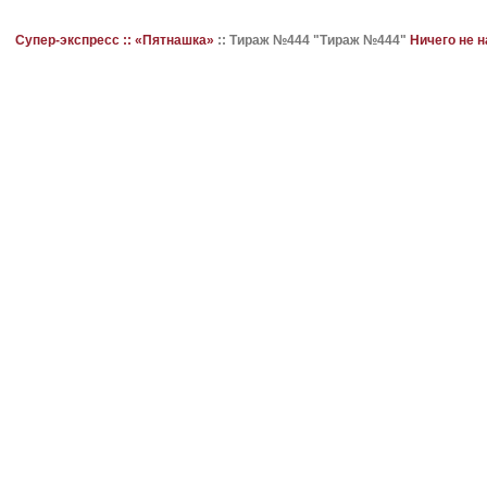
Супер-экспресс ::
«Пятнашка»
::
Тираж №444 "Тираж №444"
Ничего не 