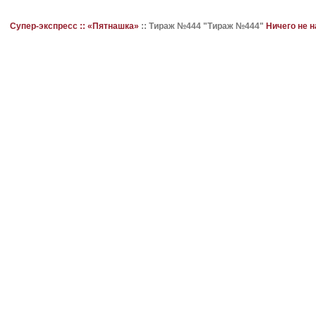
Супер-экспресс ::
«Пятнашка»
::
Тираж №444 "Тираж №444"
Ничего не 