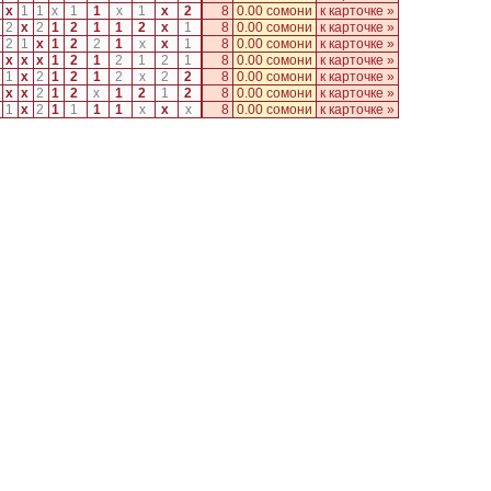
x
1
1
x
1
1
x
1
x
2
8
0.00 сомони
к карточке »
2
x
2
1
2
1
1
2
x
1
8
0.00 сомони
к карточке »
2
1
x
1
2
2
1
x
x
1
8
0.00 сомони
к карточке »
x
x
x
1
2
1
2
1
2
1
8
0.00 сомони
к карточке »
1
x
2
1
2
1
2
x
2
2
8
0.00 сомони
к карточке »
x
x
2
1
2
x
1
2
1
2
8
0.00 сомони
к карточке »
1
x
2
1
1
1
1
x
x
x
8
0.00 сомони
к карточке »