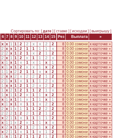
Сортировать по: [
дате
] [
ставке
] [
исходам
] [
выигрышу
]
6
7
8
9
10
11
12
13
14
15
Рез
Выплата
»
x
x
1
1
2
2
x
x
2
2
8
0.00 сомони
к карточке »
2
x
x
1
2
1
1
1
1
x
8
0.00 сомони
к карточке »
2
2
x
1
2
1
x
2
1
2
8
0.00 сомони
к карточке »
2
x
1
1
2
x
1
1
2
x
8
0.00 сомони
к карточке »
x
1
x
1
x
1
x
1
x
1
8
0.00 сомони
к карточке »
x
1
x
1
2
x
x
1
x
2
8
0.00 сомони
к карточке »
1
1
x
2
2
1
1
x
x
2
8
0.00 сомони
к карточке »
2
x
x
2
x
2
2
2
1
2
8
0.00 сомони
к карточке »
2
1
x
1
x
1
1
1
2
x
8
0.00 сомони
к карточке »
1
x
x
1
2
1
2
x
2
2
8
0.00 сомони
к карточке »
1
x
2
1
2
1
1
2
1
x
8
0.00 сомони
к карточке »
1
x
1
1
2
x
1
1
x
2
8
0.00 сомони
к карточке »
x
1
x
1
1
x
1
1
x
1
8
0.00 сомони
к карточке »
x
1
x
1
x
1
1
x
2
2
8
0.00 сомони
к карточке »
2
x
1
x
1
1
1
2
2
2
8
0.00 сомони
к карточке »
2
2
2
1
2
2
1
2
1
2
8
0.00 сомони
к карточке »
x
2
1
1
x
1
1
1
1
2
8
0.00 сомони
к карточке »
x
1
1
x
2
x
1
1
x
x
8
0.00 сомони
к карточке »
x
2
x
1
2
1
2
1
x
2
8
0.00 сомони
к карточке »
x
2
1
1
x
1
1
x
1
2
8
0.00 сомони
к карточке »
1
x
1
1
2
1
1
2
1
2
8
0.00 сомони
к карточке »