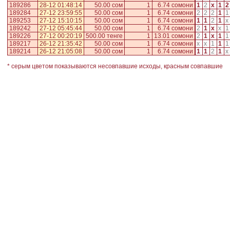
189286
28-12 01:48:14
50.00 сом
1
6.74 сомони
1
2
x
1
2
189284
27-12 23:59:55
50.00 сом
1
6.74 сомони
2
2
2
1
1
189253
27-12 15:10:15
50.00 сом
1
6.74 сомони
1
1
2
1
x
189242
27-12 05:45:44
50.00 сом
1
6.74 сомони
2
1
x
x
1
189226
27-12 00:20:19
500.00 тенге
1
13.01 сомони
2
1
x
1
1
189217
26-12 21:35:42
50.00 сом
1
6.74 сомони
x
x
1
1
1
189214
26-12 21:05:08
50.00 сом
1
6.74 сомони
1
1
2
1
x
* серым цветом показываются несовпавшие исходы, красным совпавшие