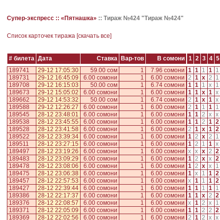
Супер-экспресс ::
«Пятнашка»
::
Тираж №424 "Тираж №424"
Cписок карточек тиража [
скачать все
]
# билета
Дата
Ставка
Вар-тов
В сомони
1
2
3
4
5
189741
29-12 17:05:30
59.00 сом
1
7.96 сомони
1
1
1
1
1
189731
29-12 16:45:09
6.00 сомони
1
6.00 сомони
2
1
x
2
1
189708
29-12 16:15:03
50.00 сом
1
6.74 сомони
1
1
1
x
1
189673
29-12 15:05:02
6.00 сомони
1
6.00 сомони
1
1
x
1
x
189662
29-12 14:53:32
50.00 сом
1
6.74 сомони
2
1
x
1
x
189588
29-12 12:26:27
6.00 сомони
1
6.00 сомони
2
1
1
1
1
189545
28-12 23:48:01
6.00 сомони
1
6.00 сомони
1
1
2
x
x
189538
28-12 23:45:55
6.00 сомони
1
6.00 сомони
1
1
2
1
2
189528
28-12 23:41:58
6.00 сомони
1
6.00 сомони
2
1
x
1
2
189522
28-12 23:39:34
6.00 сомони
1
6.00 сомони
1
2
x
2
1
189511
28-12 23:27:15
6.00 сомони
1
6.00 сомони
1
2
1
1
x
189497
28-12 23:19:26
6.00 сомони
1
6.00 сомони
x
x
x
2
2
189483
28-12 23:09:29
6.00 сомони
1
6.00 сомони
1
2
x
x
2
189478
28-12 23:08:06
6.00 сомони
1
6.00 сомони
1
2
x
x
1
189475
28-12 23:06:38
6.00 сомони
1
6.00 сомони
1
x
1
1
2
189457
28-12 22:57:53
6.00 сомони
1
6.00 сомони
x
1
1
1
2
189427
28-12 22:39:44
6.00 сомони
1
6.00 сомони
1
1
1
1
1
189386
28-12 22:17:37
6.00 сомони
1
6.00 сомони
1
1
x
2
2
189376
28-12 22:08:57
6.00 сомони
1
6.00 сомони
x
1
2
x
1
189371
28-12 22:05:09
6.00 сомони
1
6.00 сомони
1
1
2
2
2
189369
28-12 22:02:56
6.00 сомони
1
6.00 сомони
2
1
2
x
x