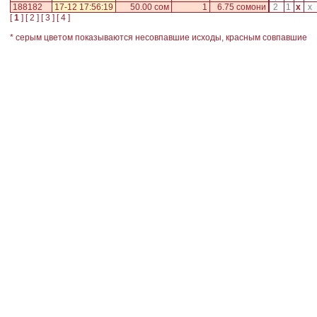
188182
17-12 17:56:19
50.00 сом
1
6.75 сомони
2
1
x
x
[
1
] [
2
] [
3
] [
4
]
* серым цветом показываются несовпавшие исходы, красным совпавшие