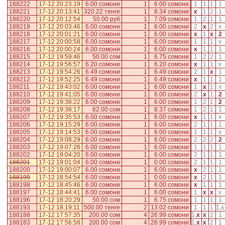
188222
17-12 20:23:19
6.00 сомони
1
6.00 сомони
1
1
1
1
188221
17-12 20:13:41
320.22 тенге
1
8.34 сомони
x
1
2
1
188220
17-12 20:12:54
50.00 руб
1
7.09 сомони
1
2
1
1
188219
17-12 20:03:46
6.00 сомони
1
6.00 сомони
2
x
2
x
188218
17-12 20:01:21
6.00 сомони
1
6.00 сомони
x
1
x
2
188217
17-12 20:00:58
6.00 сомони
1
6.00 сомони
1
1
1
x
188216
17-12 20:00:24
6.00 сомони
1
6.00 сомони
x
1
1
1
188215
17-12 19:59:46
50.00 сом
1
6.75 сомони
1
2
2
1
188214
17-12 19:56:57
6.20 сомони
1
6.20 сомони
x
1
1
x
188213
17-12 19:54:26
6.49 сомони
1
6.49 сомони
2
1
x
1
188212
17-12 19:52:25
6.49 сомони
1
6.49 сомони
x
1
1
1
188211
17-12 19:43:02
6.00 сомони
1
6.00 сомони
1
x
1
x
188210
17-12 19:41:05
6.00 сомони
1
6.00 сомони
2
x
1
2
188209
17-12 19:38:22
6.00 сомони
1
6.00 сомони
1
2
1
2
188208
17-12 19:38:17
62.00 сом
1
8.37 сомони
1
2
1
1
188207
17-12 19:35:53
6.00 сомони
1
6.00 сомони
x
1
1
x
188206
17-12 19:15:29
6.00 сомони
1
6.00 сомони
2
1
1
1
188205
17-12 19:14:53
6.00 сомони
1
6.00 сомони
1
1
1
x
188204
17-12 19:08:29
6.00 сомони
1
6.00 сомони
2
2
2
2
188203
17-12 19:07:26
6.00 сомони
1
6.00 сомони
1
1
1
1
188202
17-12 19:04:20
6.00 сомони
1
6.00 сомони
2
1
1
1
188201
17-12 19:01:04
6.00 сомони
1
0.00 сомони
2
1
1
1
188200
17-12 19:00:07
6.00 сомони
1
6.00 сомони
x
2
1
1
188199
17-12 18:54:54
6.00 сомони
1
0.00 сомони
x
2
1
1
188198
17-12 18:45:46
6.00 сомони
1
6.00 сомони
x
1
1
1
188197
17-12 18:44:41
6.00 сомони
1
6.00 сомони
1
x
x
x
188196
17-12 18:20:29
50.00 сом
1
6.75 сомони
1
1
1
1
188193
17-12 18:19:11
500.00 тенге
2
13.02 сомони
1
1
1
1
,
x
188188
17-12 17:57:35
200.00 сом
4
26.99 сомони
1
,
x
x
2
1
188183
17-12 17:56:58
200.00 сом
4
26.99 сомони
1
,
x
x
2
1