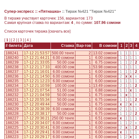
Супер-экспресс ::
«Пятнашка»
::
Тираж №421 "Тираж №421"
В тираже участвует карточек: 156, вариантов: 173
Самая крупная ставка по вариантам:
4
, по сумме:
107.96 сомони
Cписок карточек тиража [
скачать все
]
[
1
] [
2
] [
3
] [
4
]
# билета
Дата
Ставка
Вар-тов
В сомони
1
2
3
4
188241
17-12 21:53:57
500.00 тенге
2
13.02 сомони
1
1
1
1
188240
17-12 21:44:21
6.00 сомони
1
6.00 сомони
1
1
1
1
188239
17-12 21:33:05
50.00 сом
1
6.75 сомони
1
1
2
2
188238
17-12 21:17:33
400.00 сом
1
53.98 сомони
1
1
1
1
188237
17-12 21:16:01
6.00 сомони
1
6.00 сомони
1
1
1
2
188236
17-12 21:14:50
6.00 сомони
1
6.00 сомони
2
x
x
x
188235
17-12 21:12:23
6.00 сомони
1
6.00 сомони
1
1
1
1
188234
17-12 21:10:59
100.00 сом
1
13.49 сомони
2
1
1
2
188233
17-12 21:07:54
51.00 сом
1
6.88 сомони
1
1
x
1
188232
17-12 21:04:59
50.00 сом
1
6.75 сомони
1
x
1
1
188231
17-12 20:55:34
50.00 сом
1
6.75 сомони
1
1
1
2
188230
17-12 20:49:44
50.00 сом
1
6.75 сомони
x
2
x
x
188229
17-12 20:38:39
6.00 сомони
1
6.00 сомони
2
1
1
1
188228
17-12 20:38:17
50.00 сом
1
6.75 сомони
1
1
2
2
188227
17-12 20:36:21
250.00 тенге
1
6.51 сомони
x
1
1
1
188226
17-12 20:34:07
6.00 сомони
1
6.00 сомони
1
1
2
x
188225
17-12 20:30:41
6.00 сомони
1
6.00 сомони
2
x
1
2
188224
17-12 20:29:41
6.00 сомони
1
6.00 сомони
x
1
1
1
188223
17-12 20:29:17
6.00 сомони
1
6.00 сомони
1
2
x
1