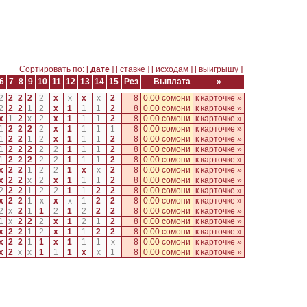
Сортировать по: [
дате
] [
ставке
] [
исходам
] [
выигрышу
]
6
7
8
9
10
11
12
13
14
15
Рез
Выплата
»
2
2
2
2
2
x
x
x
x
2
8
0.00 сомони
к карточке »
2
2
2
1
2
x
1
1
1
2
8
0.00 сомони
к карточке »
x
1
2
x
2
x
1
1
1
2
8
0.00 сомони
к карточке »
1
2
2
2
2
x
1
1
1
1
8
0.00 сомони
к карточке »
1
2
2
1
2
x
1
1
1
2
8
0.00 сомони
к карточке »
1
2
2
2
2
2
1
1
1
2
8
0.00 сомони
к карточке »
1
2
2
2
2
2
1
1
1
2
8
0.00 сомони
к карточке »
x
2
2
1
2
2
1
x
x
2
8
0.00 сомони
к карточке »
x
2
2
x
2
x
1
1
1
2
8
0.00 сомони
к карточке »
2
2
2
1
2
2
1
1
2
2
8
0.00 сомони
к карточке »
x
2
2
1
x
x
x
1
2
2
8
0.00 сомони
к карточке »
2
x
2
1
1
2
1
2
2
2
8
0.00 сомони
к карточке »
1
x
2
2
2
x
1
2
1
2
8
0.00 сомони
к карточке »
x
2
2
1
2
x
1
1
2
2
8
0.00 сомони
к карточке »
x
2
2
1
1
x
1
1
1
x
8
0.00 сомони
к карточке »
x
2
x
x
1
1
1
x
x
1
8
0.00 сомони
к карточке »