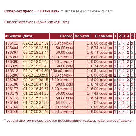
Супер-экспресс ::
«Пятнашка»
::
Тираж №414 "Тираж №414"
Cписок карточек тиража [
скачать все
]
# билета
Дата
Ставка
Вар-тов
В сомони
1
2
3
4
5
186411
02-12 18:27:59
6.00 сомони
1
6.00 сомони
x
2
x
2
x
186404
02-12 18:18:51
50.00 сом
1
6.74 сомони
1
2
1
2
2
186397
02-12 18:12:44
50.00 сом
1
6.74 сомони
1
x
x
2
2
186393
02-12 18:09:03
6.00 сомони
1
6.00 сомони
2
x
1
2
2
186390
02-12 18:07:45
6.00 сомони
1
6.00 сомони
1
2
1
2
2
186329
02-12 15:32:45
50.00 сом
1
6.74 сомони
1
2
1
2
2
186313
02-12 14:16:30
250.00 тенге
1
6.51 сомони
1
2
1
2
2
186286
02-12 11:32:59
6.00 сомони
1
6.00 сомони
1
2
x
2
1
186282
02-12 11:00:15
6.00 сомони
1
6.00 сомони
x
x
x
2
2
186196
01-12 20:47:16
50.00 сом
1
6.74 сомони
1
2
1
1
x
186177
01-12 16:49:57
6.00 сомони
1
6.00 сомони
2
x
1
x
2
186173
01-12 15:44:25
55.00 сом
1
7.42 сомони
1
1
1
1
x
186172
01-12 15:31:20
50.00 сом
1
6.74 сомони
1
x
x
2
2
186164
01-12 13:37:50
50.00 руб
1
7.07 сомони
2
2
1
1
1
186160
01-12 12:14:22
6.00 сомони
1
6.00 сомони
1
2
2
2
2
186146
01-12 00:31:46
6.00 сомони
1
6.00 сомони
1
x
x
1
x
* серым цветом показываются несовпавшие исходы, красным совпавшие