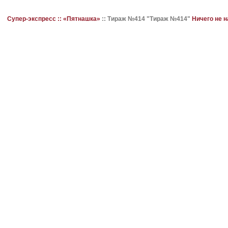
Супер-экспресс ::
«Пятнашка»
::
Тираж №414 "Тираж №414"
Ничего не 