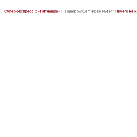
Супер-экспресс ::
«Пятнашка»
::
Тираж №414 "Тираж №414"
Ничего не 