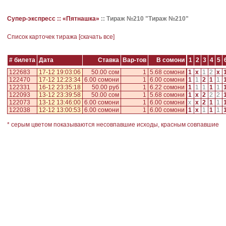
Супер-экспресс ::
«Пятнашка»
::
Тираж №210 "Тираж №210"
Cписок карточек тиража [
скачать все
]
# билета
Дата
Ставка
Вар-тов
В сомони
1
2
3
4
5
122683
17-12 19:03:06
50.00 сом
1
5.68 сомони
1
x
1
2
x
122470
17-12 12:23:34
6.00 сомони
1
6.00 сомони
1
1
2
1
1
122331
16-12 23:35:18
50.00 руб
1
6.22 сомони
1
1
1
1
1
122093
13-12 23:39:58
50.00 сом
1
5.68 сомони
1
x
2
2
2
122073
13-12 13:46:00
6.00 сомони
1
6.00 сомони
x
x
2
1
1
122038
12-12 13:00:53
6.00 сомони
1
6.00 сомони
1
x
1
1
1
* серым цветом показываются несовпавшие исходы, красным совпавшие