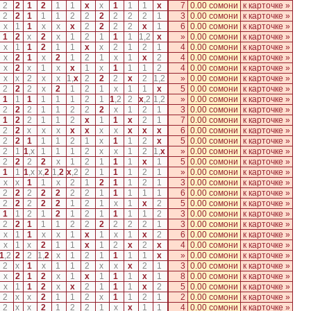
2
2
1
2
1
1
x
x
1
1
1
x
7
0.00 сомони
к карточке »
2
2
1
1
1
2
2
2
2
2
2
1
3
0.00 сомони
к карточке »
x
1
1
x
x
x
2
2
2
2
x
1
6
0.00 сомони
к карточке »
1
2
x
2
x
1
2
1
1
1
1
,
2
x
»
0.00 сомони
к карточке »
x
1
1
2
1
1
x
x
2
1
2
1
4
0.00 сомони
к карточке »
x
2
1
x
2
1
2
1
x
1
x
2
4
0.00 сомони
к карточке »
x
2
x
1
x
x
1
x
1
1
1
2
4
0.00 сомони
к карточке »
x
x
2
x
x
1
,
x
2
2
2
x
2
1
,
2
»
0.00 сомони
к карточке »
2
2
2
x
2
1
2
1
x
1
1
x
5
0.00 сомони
к карточке »
1
1
1
1
1
1
2
1
1
,
2
2
x
,
2
1
,
2
»
0.00 сомони
к карточке »
2
2
2
1
1
2
2
2
x
1
2
1
3
0.00 сомони
к карточке »
1
2
2
1
1
2
x
1
1
x
2
1
7
0.00 сомони
к карточке »
2
2
x
x
x
x
x
x
x
x
x
x
6
0.00 сомони
к карточке »
2
2
1
1
1
2
1
x
1
1
2
x
5
0.00 сомони
к карточке »
2
1
1
,
x
1
1
1
2
x
x
1
2
1
,
x
»
0.00 сомони
к карточке »
2
2
2
2
x
1
2
1
1
1
x
1
5
0.00 сомони
к карточке »
1
1
1
,
x
x
,
2
1
,
2
x
,
2
2
1
1
1
2
1
»
0.00 сомони
к карточке »
x
x
1
1
x
2
1
2
1
1
2
1
3
0.00 сомони
к карточке »
2
2
2
2
2
2
2
1
1
1
1
1
6
0.00 сомони
к карточке »
2
2
2
2
2
1
2
1
x
1
x
2
5
0.00 сомони
к карточке »
1
1
2
1
2
1
2
1
1
1
1
2
3
0.00 сомони
к карточке »
2
2
1
1
1
2
2
2
2
2
2
1
3
0.00 сомони
к карточке »
x
1
1
x
x
1
x
1
x
1
x
2
6
0.00 сомони
к карточке »
x
1
x
2
1
1
x
1
2
x
2
x
4
0.00 сомони
к карточке »
1
,
2
2
2
1
,
2
x
1
2
1
1
1
1
x
»
0.00 сомони
к карточке »
2
x
1
x
1
1
2
x
x
x
2
1
3
0.00 сомони
к карточке »
x
2
1
2
x
1
x
1
1
1
x
1
8
0.00 сомони
к карточке »
x
1
1
2
x
x
2
1
1
1
x
2
5
0.00 сомони
к карточке »
2
x
x
2
1
1
2
x
1
1
2
1
2
0.00 сомони
к карточке »
2
x
x
2
1
2
2
1
x
x
1
1
4
0.00 сомони
к карточке »