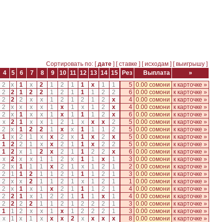
Сортировать по: [
дате
] [
ставке
] [
исходам
] [
выигрышу
]
4
5
6
7
8
9
10
11
12
13
14
15
Рез
Выплата
»
2
x
1
x
2
1
2
1
1
x
1
1
5
0.00 сомони
к карточке »
2
2
1
2
2
1
2
1
1
1
2
2
6
0.00 сомони
к карточке »
2
2
2
x
x
1
2
1
2
1
2
x
4
0.00 сомони
к карточке »
2
x
x
x
x
1
x
1
x
1
2
x
4
0.00 сомони
к карточке »
2
x
1
x
x
1
x
1
1
1
2
x
6
0.00 сомони
к карточке »
x
2
1
x
x
1
2
1
x
x
x
2
5
0.00 сомони
к карточке »
2
x
1
2
2
1
x
x
1
1
1
2
5
0.00 сомони
к карточке »
1
x
2
1
x
x
2
x
1
x
2
x
5
0.00 сомони
к карточке »
1
2
2
1
x
x
2
1
1
x
2
2
5
0.00 сомони
к карточке »
1
2
x
1
2
x
2
1
1
2
2
x
6
0.00 сомони
к карточке »
x
2
x
x
1
1
2
x
1
1
x
1
3
0.00 сомони
к карточке »
2
x
1
1
1
x
2
1
x
1
2
1
2
0.00 сомони
к карточке »
2
1
1
2
1
1
2
1
1
1
2
1
3
0.00 сомони
к карточке »
2
x
x
2
1
1
2
1
x
1
2
1
1
0.00 сомони
к карточке »
2
x
1
x
1
x
2
1
1
1
2
1
4
0.00 сомони
к карточке »
2
2
1
x
1
2
2
1
1
1
x
1
4
0.00 сомони
к карточке »
2
2
2
2
1
1
2
1
2
2
2
1
3
0.00 сомони
к карточке »
1
1
2
x
x
1
x
1
2
2
2
1
3
0.00 сомони
к карточке »
x
1
x
1
x
x
x
2
x
x
x
x
8
0.00 сомони
к карточке »