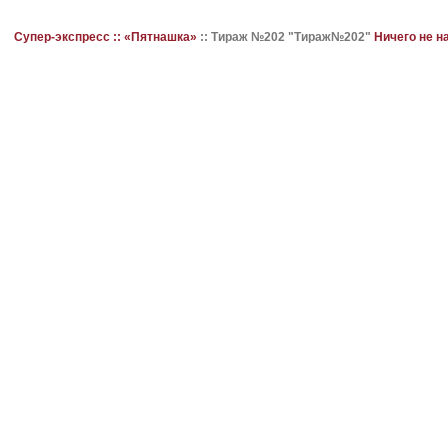
Супер-экспресс ::
«Пятнашка»
::
Тираж №202 "Тираж№202"
Ничего не н