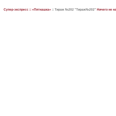
Супер-экспресс ::
«Пятнашка»
::
Тираж №202 "Тираж№202"
Ничего не н