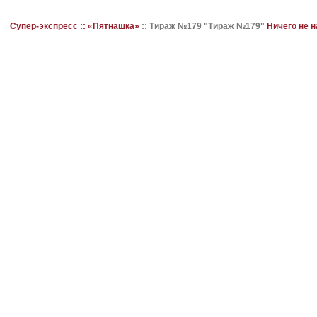
Супер-экспресс ::
«Пятнашка»
::
Тираж №179 "Тираж №179"
Ничего не 