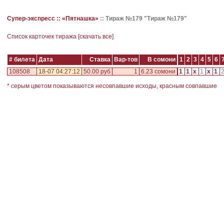
Супер-экспресс ::
«Пятнашка»
::
Тираж №179 "Тираж №179"
Cписок карточек тиража [
скачать все
]
# билета
Дата
Ставка
Вар-тов
В сомони
1
2
3
4
5
6
108508
18-07 04:27:12
50.00 руб
1
6.23 сомони
1
1
x
1
x
1
* серым цветом показываются несовпавшие исходы, красным совпавшие