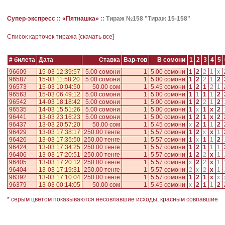
Супер-экспресс ::
«Пятнашка»
::
Тираж №158 "Тираж 15-158"
Cписок карточек тиража [
скачать все
]
# билета
Дата
Ставка
Вар-тов
В сомони
1
2
3
4
5
96609
15-03 12:39:57
5.00 сомони
1
5.00 сомони
1
2
2
1
x
96587
15-03 11:58:20
5.00 сомони
1
5.00 сомони
1
2
2
1
2
96573
15-03 10:04:50
50.00 сом
1
5.45 сомони
1
2
1
2
1
96563
15-03 06:49:12
5.00 сомони
1
5.00 сомони
1
1
1
1
2
96542
14-03 18:18:42
5.00 сомони
1
5.00 сомони
1
2
2
1
2
96535
14-03 15:51:26
5.00 сомони
1
5.00 сомони
1
x
1
x
2
96441
13-03 23:16:23
5.00 сомони
1
5.00 сомони
1
2
1
x
2
96437
13-03 20:57:20
50.00 сом
1
5.45 сомони
x
2
1
1
2
96429
13-03 17:38:17
250.00 тенге
1
5.57 сомони
1
2
x
x
1
96426
13-03 17:35:50
250.00 тенге
1
5.57 сомони
1
x
1
1
2
96424
13-03 17:34:25
250.00 тенге
1
5.57 сомони
1
2
1
1
1
96406
13-03 17:20:51
250.00 тенге
1
5.57 сомони
1
2
2
x
1
96405
13-03 17:20:12
250.00 тенге
1
5.57 сомони
x
2
2
x
1
96404
13-03 17:19:31
250.00 тенге
1
5.57 сомони
2
x
2
x
1
96392
13-03 17:10:04
250.00 тенге
1
5.57 сомони
1
2
1
x
x
96379
13-03 00:14:05
50.00 сом
1
5.45 сомони
x
2
1
1
2
* серым цветом показываются несовпавшие исходы, красным совпавшие