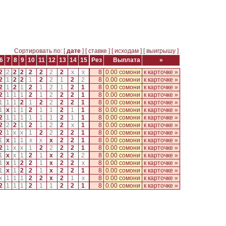
Сортировать по: [
дате
] [
ставке
] [
исходам
] [
выигрышу
]
6
7
8
9
10
11
12
13
14
15
Рез
Выплата
»
2
2
2
2
2
2
2
2
x
x
8
0.00 сомони
к карточке »
2
1
2
2
1
2
2
1
2
2
8
0.00 сомони
к карточке »
2
1
2
1
2
1
2
1
2
1
8
0.00 сомони
к карточке »
2
1
1
1
2
1
2
2
2
1
8
0.00 сомони
к карточке »
1
1
1
2
1
2
2
2
2
1
8
0.00 сомони
к карточке »
1
x
1
1
2
1
1
2
1
1
8
0.00 сомони
к карточке »
2
1
1
1
1
1
1
2
1
1
8
0.00 сомони
к карточке »
2
2
2
1
2
1
2
2
x
1
8
0.00 сомони
к карточке »
2
1
x
x
1
2
2
2
2
1
8
0.00 сомони
к карточке »
1
x
1
1
x
x
x
2
2
1
8
0.00 сомони
к карточке »
2
1
x
x
1
2
2
2
2
1
8
0.00 сомони
к карточке »
1
x
x
1
2
1
x
2
2
2
8
0.00 сомони
к карточке »
1
x
1
2
2
1
x
2
2
x
8
0.00 сомони
к карточке »
1
x
1
2
2
1
x
2
2
1
8
0.00 сомони
к карточке »
x
1
1
1
2
2
x
2
1
x
8
0.00 сомони
к карточке »
2
1
1
1
2
1
1
2
2
1
8
0.00 сомони
к карточке »