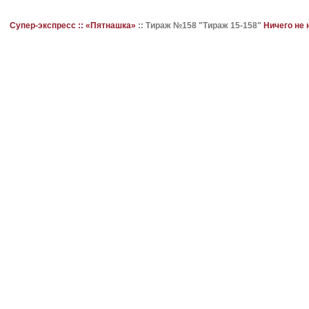
Супер-экспресс ::
«Пятнашка»
::
Тираж №158 "Тираж 15-158"
Ничего не 