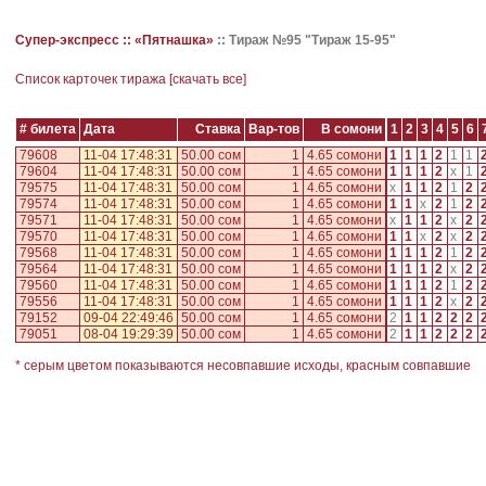
Супер-экспресс ::
«Пятнашка»
::
Тираж №95 "Тираж 15-95"
Cписок карточек тиража [
скачать все
]
# билета
Дата
Ставка
Вар-тов
В сомони
1
2
3
4
5
6
79608
11-04 17:48:31
50.00 сом
1
4.65 сомони
1
1
1
2
1
1
79604
11-04 17:48:31
50.00 сом
1
4.65 сомони
1
1
1
2
x
1
79575
11-04 17:48:31
50.00 сом
1
4.65 сомони
x
1
1
2
1
2
79574
11-04 17:48:31
50.00 сом
1
4.65 сомони
1
1
x
2
1
2
79571
11-04 17:48:31
50.00 сом
1
4.65 сомони
x
1
1
2
x
2
79570
11-04 17:48:31
50.00 сом
1
4.65 сомони
1
1
x
2
x
2
79568
11-04 17:48:31
50.00 сом
1
4.65 сомони
1
1
1
2
1
2
79564
11-04 17:48:31
50.00 сом
1
4.65 сомони
1
1
1
2
x
2
79560
11-04 17:48:31
50.00 сом
1
4.65 сомони
1
1
1
2
1
2
79556
11-04 17:48:31
50.00 сом
1
4.65 сомони
1
1
1
2
x
2
79152
09-04 22:49:46
50.00 сом
1
4.65 сомони
2
1
1
2
2
2
79051
08-04 19:29:39
50.00 сом
1
4.65 сомони
2
1
1
2
2
2
* серым цветом показываются несовпавшие исходы, красным совпавшие