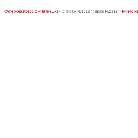
Супер-экспресс ::
«Пятнашка»
::
Тираж №1312 "Тираж №1312"
Ничего н