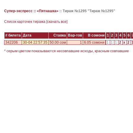
Супер-экспресс ::
«Пятнашка»
::
Тираж №1295 "Тираж №1295"
Cписок карточек тиража [
скачать все
]
# билета
Дата
Ставка
Вар-тов
В сомони
1
2
3
4
5
6
342206
30-04 22:57:35
50.00 сом
1
6.05 сомони
1
1
1
2
x
2
* серым цветом показываются несовпавшие исходы, красным совпавшие