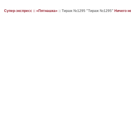
Супер-экспресс ::
«Пятнашка»
::
Тираж №1295 "Тираж №1295"
Ничего н