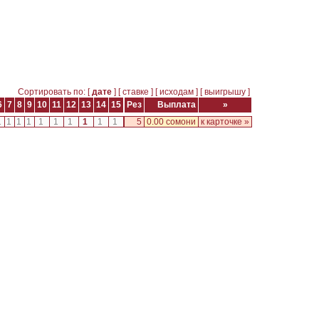
Сортировать по: [
дате
] [
ставке
] [
исходам
] [
выигрышу
]
6
7
8
9
10
11
12
13
14
15
Рез
Выплата
»
1
1
1
1
1
1
1
1
1
1
5
0.00 сомони
к карточке »