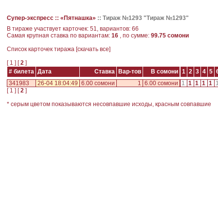
Супер-экспресс ::
«Пятнашка»
::
Тираж №1293 "Тираж №1293"
В тираже участвует карточек: 51, вариантов: 66
Самая крупная ставка по вариантам:
16
, по сумме:
99.75 сомони
Cписок карточек тиража [
скачать все
]
[
1
] [
2
]
# билета
Дата
Ставка
Вар-тов
В сомони
1
2
3
4
5
341983
26-04 18:04:49
6.00 сомони
1
6.00 сомони
1
1
1
1
1
[
1
] [
2
]
* серым цветом показываются несовпавшие исходы, красным совпавшие