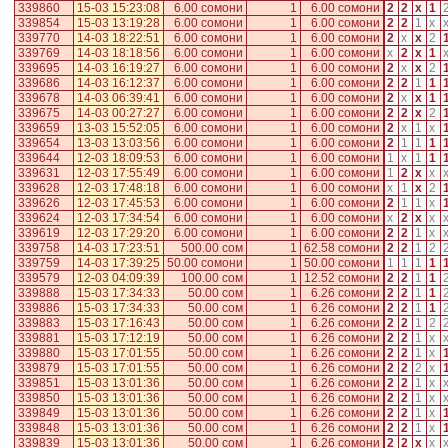
339860
15-03 15:23:08
6.00 сомони
1
6.00 сомони
2
2
x
1
339854
15-03 13:19:28
6.00 сомони
1
6.00 сомони
2
2
1
x
339770
14-03 18:22:51
6.00 сомони
1
6.00 сомони
2
x
x
2
339769
14-03 18:18:56
6.00 сомони
1
6.00 сомони
x
2
x
1
339695
14-03 16:19:27
6.00 сомони
1
6.00 сомони
2
x
x
2
339686
14-03 16:12:37
6.00 сомони
1
6.00 сомони
2
2
1
1
339678
14-03 06:39:41
6.00 сомони
1
6.00 сомони
2
x
x
1
339675
14-03 00:27:27
6.00 сомони
1
6.00 сомони
2
2
x
2
339659
13-03 15:52:05
6.00 сомони
1
6.00 сомони
2
x
1
x
339654
13-03 13:03:56
6.00 сомони
1
6.00 сомони
2
1
1
1
339644
12-03 18:09:53
6.00 сомони
1
6.00 сомони
1
x
1
1
339631
12-03 17:55:49
6.00 сомони
1
6.00 сомони
1
2
x
x
339628
12-03 17:48:18
6.00 сомони
1
6.00 сомони
x
1
x
2
339626
12-03 17:45:53
6.00 сомони
1
6.00 сомони
2
1
1
x
339624
12-03 17:34:54
6.00 сомони
1
6.00 сомони
x
2
x
x
339619
12-03 17:29:20
6.00 сомони
1
6.00 сомони
2
2
1
x
339758
14-03 17:23:51
500.00 сом
1
62.58 сомони
2
2
1
2
339759
14-03 17:39:25
50.00 сомони
1
50.00 сомони
1
1
1
1
339579
12-03 04:09:39
100.00 сом
1
12.52 сомони
2
2
1
1
339888
15-03 17:34:33
50.00 сом
1
6.26 сомони
2
2
1
1
339886
15-03 17:34:33
50.00 сом
1
6.26 сомони
2
2
1
1
339883
15-03 17:16:43
50.00 сом
1
6.26 сомони
2
2
1
2
339881
15-03 17:12:19
50.00 сом
1
6.26 сомони
2
2
1
x
339880
15-03 17:01:55
50.00 сом
1
6.26 сомони
2
2
1
x
339879
15-03 17:01:55
50.00 сом
1
6.26 сомони
2
2
2
x
339851
15-03 13:01:36
50.00 сом
1
6.26 сомони
2
2
1
x
339850
15-03 13:01:36
50.00 сом
1
6.26 сомони
2
2
1
x
339849
15-03 13:01:36
50.00 сом
1
6.26 сомони
2
2
1
x
339848
15-03 13:01:36
50.00 сом
1
6.26 сомони
2
2
1
x
339839
15-03 13:01:36
50.00 сом
1
6.26 сомони
2
2
x
x