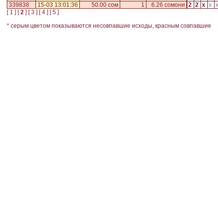
339838
15-03 13:01:36
50.00 сом
1
6.26 сомони
2
2
x
x
[
1
] [
2
] [
3
] [
4
] [
5
]
* серым цветом показываются несовпавшие исходы, красным совпавшие