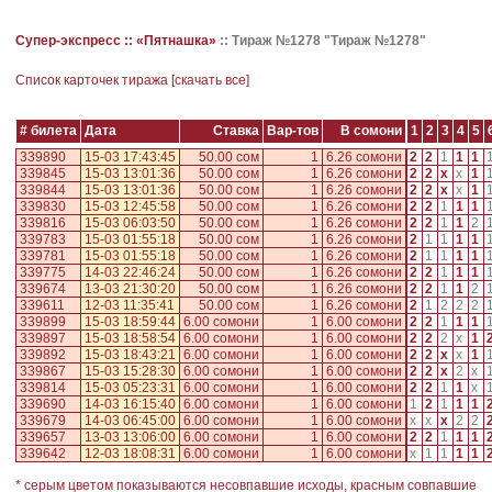
Супер-экспресс ::
«Пятнашка»
::
Тираж №1278 "Тираж №1278"
Cписок карточек тиража [
скачать все
]
# билета
Дата
Ставка
Вар-тов
В сомони
1
2
3
4
5
339890
15-03 17:43:45
50.00 сом
1
6.26 сомони
2
2
1
1
1
339845
15-03 13:01:36
50.00 сом
1
6.26 сомони
2
2
x
x
1
339844
15-03 13:01:36
50.00 сом
1
6.26 сомони
2
2
x
x
1
339830
15-03 12:45:58
50.00 сом
1
6.26 сомони
2
2
1
1
1
339816
15-03 06:03:50
50.00 сом
1
6.26 сомони
2
2
1
1
2
339783
15-03 01:55:18
50.00 сом
1
6.26 сомони
2
1
1
1
1
339781
15-03 01:55:18
50.00 сом
1
6.26 сомони
2
1
1
1
1
339775
14-03 22:46:24
50.00 сом
1
6.26 сомони
2
2
1
1
1
339674
13-03 21:30:20
50.00 сом
1
6.26 сомони
2
2
1
1
2
339611
12-03 11:35:41
50.00 сом
1
6.26 сомони
2
1
2
2
2
339899
15-03 18:59:44
6.00 сомони
1
6.00 сомони
2
2
1
1
1
339897
15-03 18:58:54
6.00 сомони
1
6.00 сомони
2
2
2
x
1
339892
15-03 18:43:21
6.00 сомони
1
6.00 сомони
2
2
x
x
1
339867
15-03 15:28:30
6.00 сомони
1
6.00 сомони
2
2
x
2
x
339814
15-03 05:23:31
6.00 сомони
1
6.00 сомони
2
2
1
1
x
339690
14-03 16:15:40
6.00 сомони
1
6.00 сомони
1
2
1
1
1
339679
14-03 06:45:00
6.00 сомони
1
6.00 сомони
x
x
x
2
2
339657
13-03 13:06:00
6.00 сомони
1
6.00 сомони
2
2
1
1
1
339642
12-03 18:08:31
6.00 сомони
1
6.00 сомони
x
1
1
1
1
* серым цветом показываются несовпавшие исходы, красным совпавшие