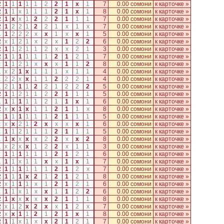
2
1
1
1
1
1
2
2
1
x
1
7
0.00 сомони
к карточке »
2
1
1
x
1
1
1
2
1
x
1
8
0.00 сомони
к карточке »
2
1
x
x
1
2
2
2
1
1
1
7
0.00 сомони
к карточке »
2
1
2
2
1
2
2
1
x
1
x
7
0.00 сомони
к карточке »
1
1
2
2
2
x
x
1
x
x
1
5
0.00 сомони
к карточке »
2
x
1
2
1
x
2
x
1
2
2
6
0.00 сомони
к карточке »
2
1
1
2
1
1
2
x
x
2
1
3
0.00 сомони
к карточке »
2
1
1
1
1
1
1
2
1
2
1
7
0.00 сомони
к карточке »
x
1
1
2
1
x
x
x
1
1
2
8
0.00 сомони
к карточке »
1
x
2
1
x
1
1
1
x
1
1
4
0.00 сомони
к карточке »
x
2
2
x
x
1
1
2
2
2
1
4
0.00 сомони
к карточке »
1
2
1
1
1
2
2
1
2
2
2
5
0.00 сомони
к карточке »
2
1
1
2
1
1
2
2
1
1
1
5
0.00 сомони
к карточке »
1
1
1
1
1
1
2
1
1
x
1
6
0.00 сомони
к карточке »
2
x
x
1
x
1
1
2
1
1
x
8
0.00 сомони
к карточке »
x
1
1
1
1
1
1
2
1
1
1
5
0.00 сомони
к карточке »
x
x
x
2
1
2
x
x
x
x
1
6
0.00 сомони
к карточке »
x
1
1
2
1
1
1
2
1
1
1
5
0.00 сомони
к карточке »
1
1
x
x
x
x
2
2
x
x
2
8
0.00 сомони
к карточке »
1
x
2
x
x
1
2
2
x
1
1
3
0.00 сомони
к карточке »
x
1
1
1
1
1
1
2
1
2
1
6
0.00 сомони
к карточке »
1
1
1
x
1
1
x
x
1
x
1
7
0.00 сомони
к карточке »
2
1
1
1
1
1
1
2
1
2
x
7
0.00 сомони
к карточке »
2
1
1
1
x
2
1
2
1
2
1
8
0.00 сомони
к карточке »
2
x
1
1
1
x
1
2
1
2
1
6
0.00 сомони
к карточке »
x
1
1
x
1
x
x
1
1
2
2
6
0.00 сомони
к карточке »
2
1
x
x
x
x
x
2
1
1
1
8
0.00 сомони
к карточке »
2
x
1
2
x
2
x
x
1
2
x
7
0.00 сомони
к карточке »
2
x
x
1
1
2
1
2
1
x
1
8
0.00 сомони
к карточке »
2
1
1
x
1
x
x
2
1
2
1
7
0.00 сомони
к карточке »