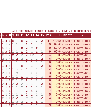
Сортировать по: [
дате
] [
ставке
] [
исходам
] [
выигрышу
]
5
6
7
8
9
10
11
12
13
14
15
Рез
Выплата
»
2
1
x
1
x
1
x
2
x
2
2
11
270.56 сомони
к карточке »
2
1
1
x
1
1
x
2
1
x
1
9
67.64 сомони
к карточке »
2
1
1
x
1
1
x
2
x
x
1
9
67.64 сомони
к карточке »
2
x
x
1
1
1
x
2
x
x
1
9
67.64 сомони
к карточке »
2
x
1
x
x
2
2
2
1
,
2
1
2
»
0.00 сомони
к карточке »
2
2
1
x
1
2
2
2
2
2
2
6
0.00 сомони
к карточке »
2
1
1
2
x
1
x
2
1
1
1
6
0.00 сомони
к карточке »
2
1
x
x
1
1
x
1
1
1
2
6
0.00 сомони
к карточке »
2
x
1
2
1
x
x
2
x
2
1
4
0.00 сомони
к карточке »
1
2
1
1
1
x
1
1
2
2
1
3
0.00 сомони
к карточке »
1
1
x
x
1
1
x
x
x
1
x
6
0.00 сомони
к карточке »
2
x
1
1
2
1
2
2
1
2
1
6
0.00 сомони
к карточке »
2
2
x
2
2
2
2
x
x
1
2
5
0.00 сомони
к карточке »
1
1
1
1
1
1
2
2
1
1
1
6
0.00 сомони
к карточке »
2
1
1
1
1
1
1
2
1
2
1
7
0.00 сомони
к карточке »
1
1
1
2
1
1
x
2
1
1
1
5
0.00 сомони
к карточке »
1
x
1
1
2
2
1
x
x
1
2
4
0.00 сомони
к карточке »
2
1
x
2
1
x
2
2
1
x
1
7
0.00 сомони
к карточке »
1
x
1
1
2
1
2
x
1
2
x
3
0.00 сомони
к карточке »