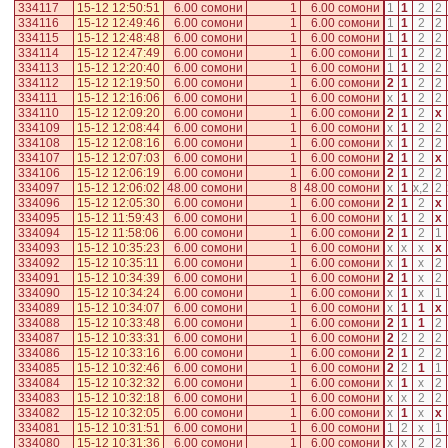
334117
15-12 12:50:51
6.00 сомони
1
6.00 сомони
1
1
2
2
334116
15-12 12:49:46
6.00 сомони
1
6.00 сомони
1
1
2
2
334115
15-12 12:48:48
6.00 сомони
1
6.00 сомони
1
1
2
2
334114
15-12 12:47:49
6.00 сомони
1
6.00 сомони
1
1
2
2
334113
15-12 12:20:40
6.00 сомони
1
6.00 сомони
1
1
2
2
334112
15-12 12:19:50
6.00 сомони
1
6.00 сомони
2
1
2
2
334111
15-12 12:16:06
6.00 сомони
1
6.00 сомони
x
1
2
2
334110
15-12 12:09:20
6.00 сомони
1
6.00 сомони
2
1
2
x
334109
15-12 12:08:44
6.00 сомони
1
6.00 сомони
x
1
2
2
334108
15-12 12:08:16
6.00 сомони
1
6.00 сомони
x
1
2
2
334107
15-12 12:07:03
6.00 сомони
1
6.00 сомони
2
1
2
x
334106
15-12 12:06:19
6.00 сомони
1
6.00 сомони
2
1
2
2
334097
15-12 12:06:02
48.00 сомони
8
48.00 сомони
x
1
x
,
2
2
334096
15-12 12:05:30
6.00 сомони
1
6.00 сомони
2
1
2
x
334095
15-12 11:59:43
6.00 сомони
1
6.00 сомони
x
1
2
x
334094
15-12 11:58:06
6.00 сомони
1
6.00 сомони
2
1
2
1
334093
15-12 10:35:23
6.00 сомони
1
6.00 сомони
x
x
x
x
334092
15-12 10:35:11
6.00 сомони
1
6.00 сомони
x
1
x
2
334091
15-12 10:34:39
6.00 сомони
1
6.00 сомони
2
1
x
2
334090
15-12 10:34:24
6.00 сомони
1
6.00 сомони
x
1
x
1
334089
15-12 10:34:07
6.00 сомони
1
6.00 сомони
x
1
1
x
334088
15-12 10:33:48
6.00 сомони
1
6.00 сомони
2
1
1
2
334087
15-12 10:33:31
6.00 сомони
1
6.00 сомони
2
2
2
2
334086
15-12 10:33:16
6.00 сомони
1
6.00 сомони
2
1
2
2
334085
15-12 10:32:46
6.00 сомони
1
6.00 сомони
2
2
1
1
334084
15-12 10:32:32
6.00 сомони
1
6.00 сомони
x
1
x
2
334083
15-12 10:32:18
6.00 сомони
1
6.00 сомони
x
x
2
2
334082
15-12 10:32:05
6.00 сомони
1
6.00 сомони
x
1
x
x
334081
15-12 10:31:51
6.00 сомони
1
6.00 сомони
1
2
x
1
334080
15-12 10:31:36
6.00 сомони
1
6.00 сомони
x
x
2
2