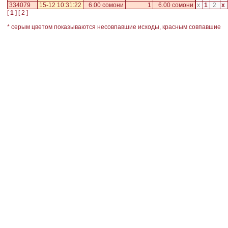
334079
15-12 10:31:22
6.00 сомони
1
6.00 сомони
x
1
2
x
[
1
] [
2
]
* серым цветом показываются несовпавшие исходы, красным совпавшие