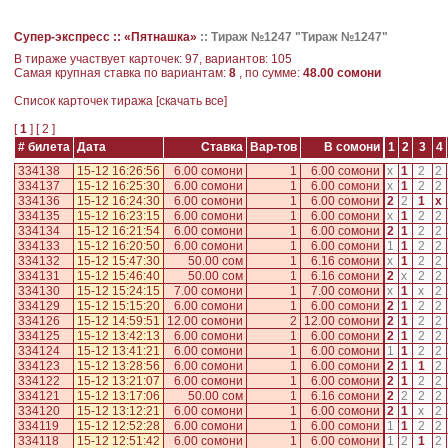
Супер-экспресс ::
«Пятнашка»
::
Тираж №1247 "Тираж №1247"
В тираже участвует карточек: 97, вариантов: 105
Самая крупная ставка по вариантам:
8
, по сумме:
48.00 сомони
Cписок карточек тиража [
скачать все
]
[
1
] [
2
]
# билета
Дата
Ставка
Вар-тов
В сомони
1
2
3
4
334138
15-12 16:26:56
6.00 сомони
1
6.00 сомони
x
1
2
2
334137
15-12 16:25:30
6.00 сомони
1
6.00 сомони
x
1
2
2
334136
15-12 16:24:30
6.00 сомони
1
6.00 сомони
2
2
1
x
334135
15-12 16:23:15
6.00 сомони
1
6.00 сомони
x
1
2
2
334134
15-12 16:21:54
6.00 сомони
1
6.00 сомони
2
1
2
2
334133
15-12 16:20:50
6.00 сомони
1
6.00 сомони
1
1
2
2
334132
15-12 15:47:30
50.00 сом
1
6.16 сомони
x
1
2
2
334131
15-12 15:46:40
50.00 сом
1
6.16 сомони
2
x
2
2
334130
15-12 15:24:15
7.00 сомони
1
7.00 сомони
x
1
x
2
334129
15-12 15:15:20
6.00 сомони
1
6.00 сомони
2
1
2
2
334126
15-12 14:59:51
12.00 сомони
2
12.00 сомони
2
1
2
2
334125
15-12 13:42:13
6.00 сомони
1
6.00 сомони
2
1
2
2
334124
15-12 13:41:21
6.00 сомони
1
6.00 сомони
1
1
2
2
334123
15-12 13:28:56
6.00 сомони
1
6.00 сомони
2
1
1
2
334122
15-12 13:21:07
6.00 сомони
1
6.00 сомони
2
1
2
2
334121
15-12 13:17:06
50.00 сом
1
6.16 сомони
2
2
2
2
334120
15-12 13:12:21
6.00 сомони
1
6.00 сомони
2
1
x
2
334119
15-12 12:52:28
6.00 сомони
1
6.00 сомони
1
1
2
2
334118
15-12 12:51:42
6.00 сомони
1
6.00 сомони
1
2
1
2