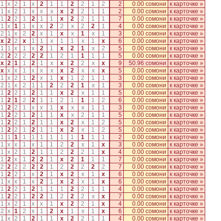
1
x
2
1
x
2
1
1
2
2
1
2
2
0.00 сомони
к карточке »
1
x
2
1
x
x
x
x
2
2
1
1
2
0.00 сомони
к карточке »
1
2
2
1
2
1
1
x
2
2
1
1
7
0.00 сомони
к карточке »
1
x
1
1
x
x
2
2
x
2
2
1
4
0.00 сомони
к карточке »
2
1
x
2
2
x
1
x
x
1
x
1
3
0.00 сомони
к карточке »
x
2
2
x
1
1
x
1
1
x
1
x
6
0.00 сомони
к карточке »
1
1
x
1
x
2
1
x
2
1
x
2
5
0.00 сомони
к карточке »
2
2
2
2
2
2
1
2
1
1
1
1
5
0.00 сомони
к карточке »
x
2
1
1
2
1
x
x
2
2
x
x
9
50.96 сомони
к карточке »
x
x
x
1
x
x
x
x
2
x
x
x
5
0.00 сомони
к карточке »
1
x
2
1
2
x
1
x
1
2
1
1
3
0.00 сомони
к карточке »
2
1
x
2
1
1
2
2
2
1
x
1
3
0.00 сомони
к карточке »
1
2
2
1
2
1
1
x
2
x
1
1
5
0.00 сомони
к карточке »
1
2
1
2
2
1
1
2
1
1
1
2
6
0.00 сомони
к карточке »
1
2
2
1
x
x
1
x
x
x
1
1
3
0.00 сомони
к карточке »
1
2
2
1
2
1
1
x
x
2
1
1
5
0.00 сомони
к карточке »
1
2
2
1
2
1
1
x
2
x
1
2
5
0.00 сомони
к карточке »
1
2
2
1
2
1
1
x
2
x
1
2
5
0.00 сомони
к карточке »
1
1
1
1
1
1
1
1
1
1
1
1
2
0.00 сомони
к карточке »
1
x
x
1
x
1
1
2
2
x
1
x
3
0.00 сомони
к карточке »
1
x
2
1
2
1
1
2
2
2
1
x
4
0.00 сомони
к карточке »
1
2
x
1
2
2
1
x
2
1
1
1
7
0.00 сомони
к карточке »
2
2
2
2
2
2
1
2
2
2
2
2
7
0.00 сомони
к карточке »
1
2
2
1
x
2
1
x
2
x
1
x
6
0.00 сомони
к карточке »
1
x
x
1
x
2
1
x
2
x
1
x
6
0.00 сомони
к карточке »
1
2
2
1
2
1
1
1
2
2
1
1
4
0.00 сомони
к карточке »
1
2
2
1
2
2
1
2
2
2
x
x
7
0.00 сомони
к карточке »
1
x
2
1
x
x
1
x
2
2
1
x
4
0.00 сомони
к карточке »
2
x
1
2
x
1
2
x
1
x
1
x
6
0.00 сомони
к карточке »
1
x
2
1
2
1
1
x
2
2
1
1
4
0.00 сомони
к карточке »