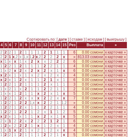
Сортировать по: [
дате
] [
ставке
] [
исходам
] [
выигрышу
]
4
5
6
7
8
9
10
11
12
13
14
15
Рез
Выплата
»
2
2
2
1
2
1
1
1
2
1
1
1
6
0.00 сомони
к карточке »
2
2
1
x
,
2
x
1
,
x
1
,
2
x
,
2
2
2
2
x
»
813.03 сомони
к карточке »
x
1
x
x
1
x
2
x
x
2
2
2
6
0.00 сомони
к карточке »
1
2
2
1
2
1
1
1
2
2
1
1
4
0.00 сомони
к карточке »
1
x
2
x
2
x
2
x
2
x
1
x
6
0.00 сомони
к карточке »
x
2
x
1
x
1
x
2
x
2
x
2
4
0.00 сомони
к карточке »
x
2
x
1
2
x
1
1
2
1
x
1
6
0.00 сомони
к карточке »
1
2
2
1
2
1
1
1
2
x
1
1
3
0.00 сомони
к карточке »
1
x
2
1
x
2
1
1
2
2
1
1
2
0.00 сомони
к карточке »
1
x
x
1
2
1
1
x
2
x
1
x
5
0.00 сомони
к карточке »
1
2
2
1
2
x
x
x
2
2
x
x
7
0.00 сомони
к карточке »
1
2
2
1
2
2
1
,
x
x
2
2
1
1
,
2
»
0.00 сомони
к карточке »
1
2
2
1
2
x
1
1
2
2
1
1
4
0.00 сомони
к карточке »
1
2
2
1
2
2
1
2
x
1
1
2
5
0.00 сомони
к карточке »
x
2
x
1
x
1
1
x
2
x
1
x
5
0.00 сомони
к карточке »
2
x
1
2
2
x
2
2
2
1
2
1
6
0.00 сомони
к карточке »
1
2
x
2
2
2
1
x
1
2
x
1
4
0.00 сомони
к карточке »
1
x
1
x
2
1
x
2
1
2
x
x
4
0.00 сомони
к карточке »
1
2
2
1
2
1
1
1
2
2
1
x
5
0.00 сомони
к карточке »