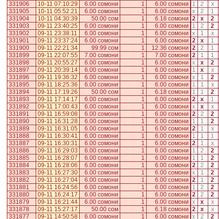
331906
10-11 07:10:29
6.00 сомони
1
6.00 сомони
1
2
x
331905
10-11 05:52:21
6.00 сомони
1
6.00 сомони
x
2
1
331904
10-11 04:30:39
50.00 сом
1
6.18 сомони
2
x
2
331903
09-11 23:40:25
6.00 сомони
1
6.00 сомони
1
2
2
331902
09-11 23:38:11
6.00 сомони
1
6.00 сомони
x
1
x
331901
09-11 23:37:24
6.00 сомони
1
6.00 сомони
2
x
1
331900
09-11 22:21:34
99.99 сом
1
12.36 сомони
2
2
1
331899
09-11 22:07:55
7.00 сомони
1
7.00 сомони
2
1
1
331898
09-11 20:55:27
6.00 сомони
1
6.00 сомони
x
x
2
331897
09-11 20:39:14
6.00 сомони
1
6.00 сомони
1
x
x
331896
09-11 19:36:32
6.00 сомони
1
6.00 сомони
x
1
2
331895
09-11 18:25:36
6.00 сомони
1
6.00 сомони
1
1
x
331894
09-11 17:19:26
50.00 сом
1
6.18 сомони
1
1
2
331893
09-11 17:14:17
6.00 сомони
1
6.00 сомони
2
x
1
331892
09-11 17:00:43
6.00 сомони
1
6.00 сомони
x
x
x
331891
09-11 16:59:08
6.00 сомони
1
6.00 сомони
2
2
2
331890
09-11 16:31:28
6.00 сомони
1
6.00 сомони
1
1
2
331889
09-11 16:31:05
6.00 сомони
1
6.00 сомони
2
1
x
331888
09-11 16:30:41
6.00 сомони
1
6.00 сомони
1
1
1
331887
09-11 16:30:31
6.00 сомони
1
6.00 сомони
2
1
x
331886
09-11 16:29:03
6.00 сомони
1
6.00 сомони
1
2
2
331885
09-11 16:28:07
6.00 сомони
1
6.00 сомони
1
1
2
331884
09-11 16:28:06
6.00 сомони
1
6.00 сомони
2
2
2
331883
09-11 16:27:30
6.00 сомони
1
6.00 сомони
x
1
2
331882
09-11 16:27:04
6.00 сомони
1
6.00 сомони
2
1
2
331881
09-11 16:24:56
6.00 сомони
1
6.00 сомони
1
2
2
331880
09-11 16:24:17
6.00 сомони
1
6.00 сомони
2
2
2
331879
09-11 16:21:44
6.00 сомони
1
6.00 сомони
x
x
x
331878
09-11 15:27:17
50.00 сом
1
6.18 сомони
2
x
x
331877
09-11 14:50:58
6.00 сомони
1
6.00 сомони
x
2
2