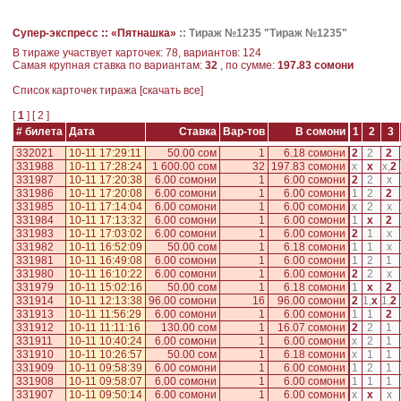
Супер-экспресс ::
«Пятнашка»
::
Тираж №1235 "Тираж №1235"
В тираже участвует карточек: 78, вариантов: 124
Самая крупная ставка по вариантам:
32
, по сумме:
197.83 сомони
Cписок карточек тиража [
скачать все
]
[
1
] [
2
]
# билета
Дата
Ставка
Вар-тов
В сомони
1
2
3
332021
10-11 17:29:11
50.00 сом
1
6.18 сомони
2
2
2
331988
10-11 17:28:24
1 600.00 сом
32
197.83 сомони
x
x
x
,
2
331987
10-11 17:20:38
6.00 сомони
1
6.00 сомони
2
2
x
331986
10-11 17:20:08
6.00 сомони
1
6.00 сомони
1
2
2
331985
10-11 17:14:04
6.00 сомони
1
6.00 сомони
x
2
x
331984
10-11 17:13:32
6.00 сомони
1
6.00 сомони
1
x
2
331983
10-11 17:03:02
6.00 сомони
1
6.00 сомони
2
1
x
331982
10-11 16:52:09
50.00 сом
1
6.18 сомони
1
1
x
331981
10-11 16:49:08
6.00 сомони
1
6.00 сомони
1
2
1
331980
10-11 16:10:22
6.00 сомони
1
6.00 сомони
2
2
x
331979
10-11 15:02:16
50.00 сом
1
6.18 сомони
1
x
2
331914
10-11 12:13:38
96.00 сомони
16
96.00 сомони
2
1
,
x
1
,
2
331913
10-11 11:56:29
6.00 сомони
1
6.00 сомони
1
1
2
331912
10-11 11:11:16
130.00 сом
1
16.07 сомони
2
2
1
331911
10-11 10:40:24
6.00 сомони
1
6.00 сомони
x
2
1
331910
10-11 10:26:57
50.00 сом
1
6.18 сомони
x
1
1
331909
10-11 09:58:39
6.00 сомони
1
6.00 сомони
1
2
1
331908
10-11 09:58:07
6.00 сомони
1
6.00 сомони
1
1
1
331907
10-11 09:50:14
6.00 сомони
1
6.00 сомони
x
x
x