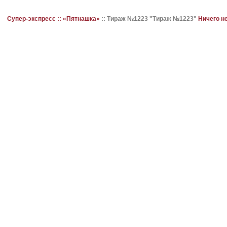
Супер-экспресс ::
«Пятнашка»
::
Тираж №1223 "Тираж №1223"
Ничего н