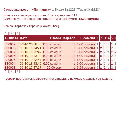
Супер-экспресс ::
«Пятнашка»
::
Тираж №1223 "Тираж №1223"
В тираже участвует карточек: 107, вариантов: 119
Самая крупная ставка по вариантам:
8
, по сумме:
48.00 сомони
Cписок карточек тиража [
скачать все
]
[
1
] [
2
] [
3
]
# билета
Дата
Ставка
Вар-тов
В сомони
1
2
3
4
5
330009
06-10 20:18:58
6.00 сомони
1
6.00 сомони
1
1
1
1
1
330008
06-10 19:14:21
6.00 сомони
1
6.00 сомони
1
x
1
1
2
330007
06-10 19:13:47
6.00 сомони
1
6.00 сомони
x
x
x
x
x
330006
06-10 19:13:24
6.00 сомони
1
6.00 сомони
2
x
x
1
2
330005
06-10 19:12:57
6.00 сомони
1
6.00 сомони
1
2
x
x
1
330004
06-10 18:33:45
6.00 сомони
1
6.00 сомони
1
x
1
1
1
330003
06-10 17:47:27
50.00 сом
1
6.29 сомони
2
x
2
1
2
[
1
] [
2
] [
3
]
* серым цветом показываются несовпавшие исходы, красным совпавшие