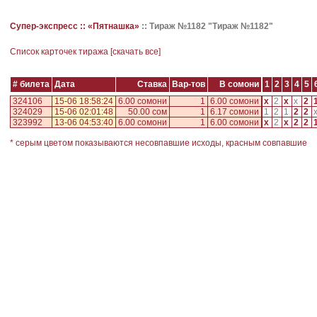
Супер-экспресс ::
«Пятнашка»
::
Тираж №1182 "Тираж №1182"
Cписок карточек тиража [
скачать все
]
# билета
Дата
Ставка
Вар-тов
В сомони
1
2
3
4
5
324106
15-06 18:58:24
6.00 сомони
1
6.00 сомони
x
2
x
x
2
324029
15-06 02:01:48
50.00 сом
1
6.17 сомони
1
2
1
2
2
323992
13-06 04:53:40
6.00 сомони
1
6.00 сомони
x
2
x
2
2
* серым цветом показываются несовпавшие исходы, красным совпавшие