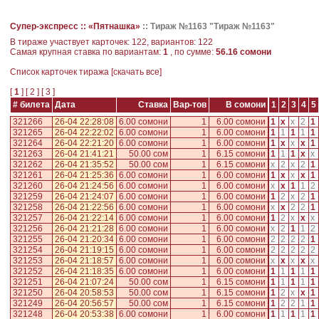
Супер-экспресс ::
«Пятнашка»
::
Тираж №1163 "Тираж №1163"
В тираже участвует карточек: 122, вариантов: 122
Самая крупная ставка по вариантам:
1
, по сумме:
56.16 сомони
Cписок карточек тиража [
скачать все
]
[
1
] [
2
] [
3
]
# билета
Дата
Ставка
Вар-тов
В сомони
1
2
3
4
5
321266
26-04 22:28:08
6.00 сомони
1
6.00 сомони
1
x
x
2
1
321265
26-04 22:22:02
6.00 сомони
1
6.00 сомони
1
1
1
1
1
321264
26-04 22:21:20
6.00 сомони
1
6.00 сомони
1
x
x
x
1
321263
26-04 21:41:21
50.00 сом
1
6.15 сомони
1
1
1
x
x
321262
26-04 21:35:52
50.00 сом
1
6.15 сомони
x
2
x
2
1
321261
26-04 21:25:36
6.00 сомони
1
6.00 сомони
1
x
x
x
1
321260
26-04 21:24:56
6.00 сомони
1
6.00 сомони
x
x
1
1
2
321259
26-04 21:24:07
6.00 сомони
1
6.00 сомони
1
2
x
2
1
321258
26-04 21:22:56
6.00 сомони
1
6.00 сомони
x
x
2
2
1
321257
26-04 21:22:14
6.00 сомони
1
6.00 сомони
1
2
x
x
x
321256
26-04 21:21:28
6.00 сомони
1
6.00 сомони
x
2
1
1
2
321255
26-04 21:20:34
6.00 сомони
1
6.00 сомони
2
2
2
2
1
321254
26-04 21:19:15
6.00 сомони
1
6.00 сомони
2
2
2
2
2
321253
26-04 21:18:57
6.00 сомони
1
6.00 сомони
x
x
x
x
x
321252
26-04 21:18:35
6.00 сомони
1
6.00 сомони
1
1
1
1
1
321251
26-04 21:07:24
50.00 сом
1
6.15 сомони
1
1
1
1
1
321250
26-04 20:58:53
50.00 сом
1
6.15 сомони
1
2
x
x
1
321249
26-04 20:56:57
50.00 сом
1
6.15 сомони
1
2
2
1
1
321248
26-04 20:53:38
6.00 сомони
1
6.00 сомони
1
1
1
1
1