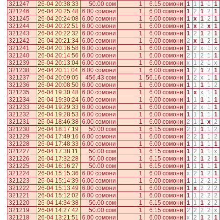
321247
26-04 20:38:33
50.00 сом
1
6.15 сомони
1
1
1
1
1
321246
26-04 20:25:48
6.00 сомони
1
6.00 сомони
1
2
1
2
1
321245
26-04 20:24:08
6.00 сомони
1
6.00 сомони
1
x
1
2
1
321244
26-04 20:22:51
6.00 сомони
1
6.00 сомони
1
x
2
x
1
321243
26-04 20:22:32
6.00 сомони
1
6.00 сомони
1
2
1
2
1
321242
26-04 20:21:34
6.00 сомони
1
6.00 сомони
2
x
1
2
1
321241
26-04 20:16:58
6.00 сомони
1
6.00 сомони
1
2
x
1
x
321240
26-04 20:14:56
6.00 сомони
1
6.00 сомони
2
1
2
1
1
321239
26-04 20:13:04
6.00 сомони
1
6.00 сомони
x
1
2
1
x
321238
26-04 20:11:04
6.00 сомони
1
6.00 сомони
1
2
1
2
1
321237
26-04 20:09:05
456.43 сом
1
56.16 сомони
1
2
x
1
1
321236
26-04 20:08:50
6.00 сомони
1
6.00 сомони
1
1
1
1
2
321235
26-04 19:30:48
6.00 сомони
1
6.00 сомони
1
x
x
1
1
321234
26-04 19:30:24
6.00 сомони
1
6.00 сомони
1
1
1
1
1
321233
26-04 19:29:33
6.00 сомони
1
6.00 сомони
x
2
x
1
1
321232
26-04 19:28:53
6.00 сомони
1
6.00 сомони
1
1
1
1
1
321231
26-04 18:46:38
6.00 сомони
1
6.00 сомони
2
1
1
x
2
321230
26-04 18:17:19
50.00 сом
1
6.15 сомони
2
1
1
1
2
321229
26-04 17:49:16
6.00 сомони
1
6.00 сомони
2
2
1
1
2
321228
26-04 17:48:33
6.00 сомони
1
6.00 сомони
1
1
1
1
1
321227
26-04 17:38:11
50.00 сом
1
6.15 сомони
1
2
1
1
x
321226
26-04 17:32:28
50.00 сом
1
6.15 сомони
1
2
1
2
1
321225
26-04 16:16:27
50.00 сом
1
6.15 сомони
1
1
1
1
1
321224
26-04 15:15:36
6.00 сомони
1
6.00 сомони
x
2
1
2
1
321223
26-04 15:14:39
6.00 сомони
1
6.00 сомони
1
1
2
2
2
321222
26-04 15:13:49
6.00 сомони
1
6.00 сомони
1
x
2
2
2
321221
26-04 15:12:02
6.00 сомони
1
6.00 сомони
1
1
2
2
2
321220
26-04 14:34:38
50.00 сом
1
6.15 сомони
1
1
1
2
2
321219
26-04 14:27:42
50.00 сом
1
6.15 сомони
2
2
2
2
x
321218
26-04 13:21:51
6.00 сомони
1
6.00 сомони
x
2
1
2
1