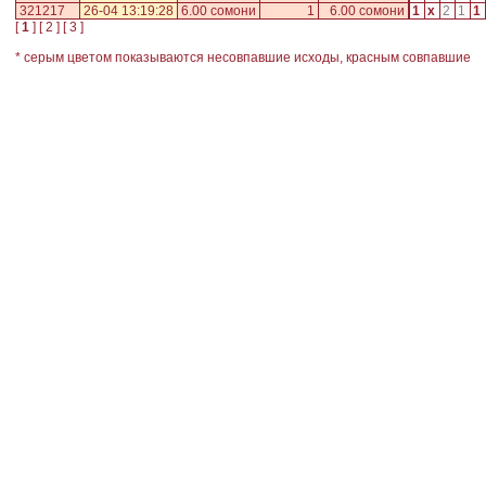
321217
26-04 13:19:28
6.00 сомони
1
6.00 сомони
1
x
2
1
1
[
1
] [
2
] [
3
]
* серым цветом показываются несовпавшие исходы, красным совпавшие