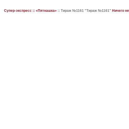
Супер-экспресс ::
«Пятнашка»
::
Тираж №1161 "Тираж №1161"
Ничего н