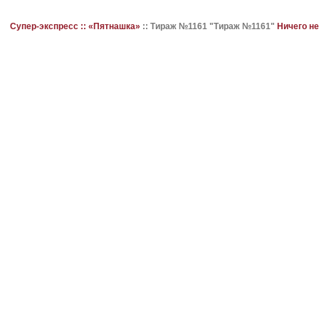
Супер-экспресс ::
«Пятнашка»
::
Тираж №1161 "Тираж №1161"
Ничего н