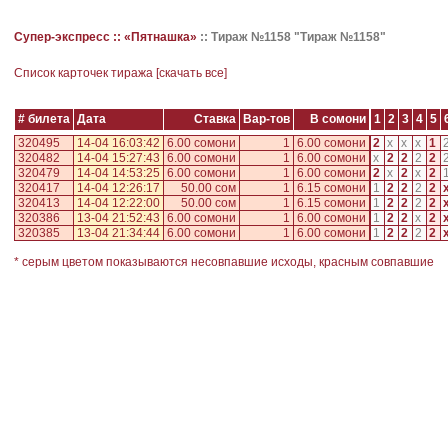
Супер-экспресс ::
«Пятнашка»
::
Тираж №1158 "Тираж №1158"
Cписок карточек тиража [
скачать все
]
# билета
Дата
Ставка
Вар-тов
В сомони
1
2
3
4
5
320495
14-04 16:03:42
6.00 сомони
1
6.00 сомони
2
x
x
x
1
320482
14-04 15:27:43
6.00 сомони
1
6.00 сомони
x
2
2
2
2
320479
14-04 14:53:25
6.00 сомони
1
6.00 сомони
2
x
2
x
2
320417
14-04 12:26:17
50.00 сом
1
6.15 сомони
1
2
2
2
2
320413
14-04 12:22:00
50.00 сом
1
6.15 сомони
1
2
2
2
2
320386
13-04 21:52:43
6.00 сомони
1
6.00 сомони
1
2
2
x
2
320385
13-04 21:34:44
6.00 сомони
1
6.00 сомони
1
2
2
2
2
* серым цветом показываются несовпавшие исходы, красным совпавшие