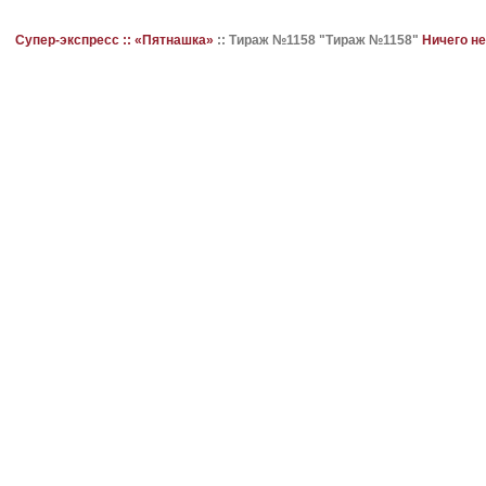
Супер-экспресс ::
«Пятнашка»
::
Тираж №1158 "Тираж №1158"
Ничего н