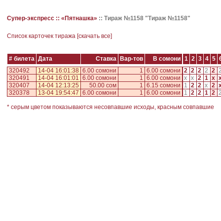
Супер-экспресс ::
«Пятнашка»
::
Тираж №1158 "Тираж №1158"
Cписок карточек тиража [
скачать все
]
# билета
Дата
Ставка
Вар-тов
В сомони
1
2
3
4
5
320492
14-04 16:01:38
6.00 сомони
1
6.00 сомони
2
2
2
2
2
320491
14-04 16:01:01
6.00 сомони
1
6.00 сомони
x
x
2
1
x
320407
14-04 12:13:25
50.00 сом
1
6.15 сомони
1
2
2
x
2
320378
13-04 19:54:47
6.00 сомони
1
6.00 сомони
1
2
2
1
2
* серым цветом показываются несовпавшие исходы, красным совпавшие