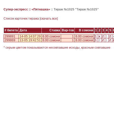
Супер-экспресс ::
«Пятнашка»
::
Тираж №1025 "Тираж №1025"
Cписок карточек тиража [
скачать все
]
# билета
Дата
Ставка
Вар-тов
В сомони
1
2
3
4
5
299891
14-05 14:07:29
6.00 сомони
1
6.00 сомони
1
x
2
1
2
299869
13-05 19:42:51
6.00 сомони
1
6.00 сомони
1
2
2
1
2
* серым цветом показываются несовпавшие исходы, красным совпавшие