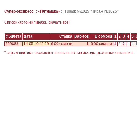
Супер-экспресс ::
«Пятнашка»
::
Тираж №1025 "Тираж №1025"
Cписок карточек тиража [
скачать все
]
# билета
Дата
Ставка
Вар-тов
В сомони
1
2
3
4
5
299883
14-05 10:45:59
6.00 сомони
1
6.00 сомони
1
2
2
1
1
* серым цветом показываются несовпавшие исходы, красным совпавшие