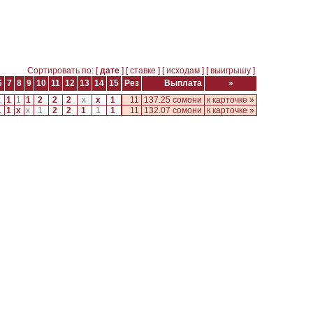
Сортировать по: [
дате
] [
ставке
] [
исходам
] [
выигрышу
]
6
7
8
9
10
11
12
13
14
15
Рез
Выплата
»
x
1
1
1
2
2
2
x
x
1
11
137.25 сомони
к карточке »
1
1
x
x
1
2
2
1
1
1
11
132.07 сомони
к карточке »